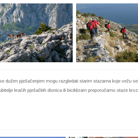
je se dužim pješačenjem mogu razgledati starim stazama koje vežu se
 ljubitelje kraćih pješačkih dionica ili biciklizam preporučamo staz