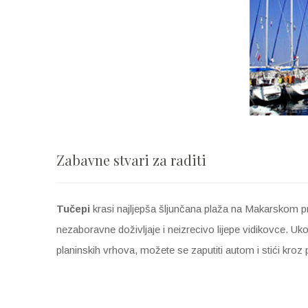
Zabavne stvari za raditi
Tučepi
krasi najljepša šljunčana plaža na Makarskom pri
nezaboravne doživljaje i neizrecivo lijepe vidikovce. Uk
planinskih vrhova, možete se zaputiti autom i stići kro