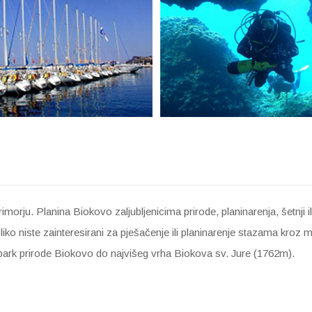
morju. Planina Biokovo zaljubljenicima prirode, planinarenja, šetnji i
oliko niste zainteresirani za pješačenje ili planinarenje stazama kro
z park prirode Biokovo do najvišeg vrha Biokova sv. Jure (1762m).