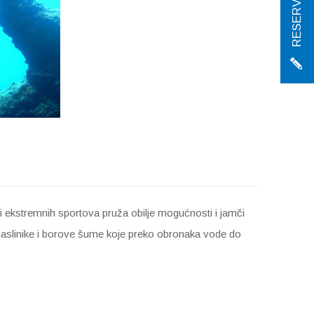
RESERVATIONS
li ekstremnih sportova pruža obilje mogućnosti i jamči
z maslinike i borove šume koje preko obronaka vode do