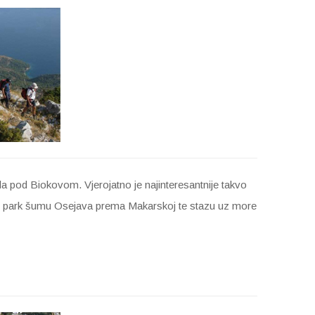
la pod Biokovom. Vjerojatno je najinteresantnije takvo
e kroz park šumu Osejava prema Makarskoj te stazu uz more