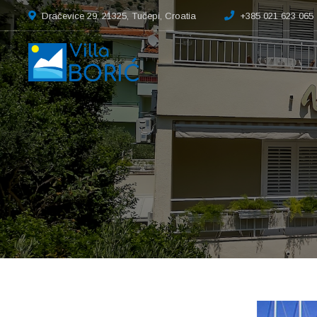
Dračevice 29, 21325, Tučepi, Croatia
+385 021 623 065